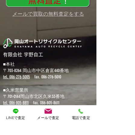
メールで買取の無料査定をする
有限会社 宇野自工
■本社
〒703-8264 岡山市中区倉富440番地
tel.
086-276-5005
fax.
086-276-5010
■久米営業所
〒701-0144岡山市北区久米33番地
tel. 086-805-8811
fax.
086-805-8611
【業者様パーツ専用ダイヤル】
LINEで査定
メールで査定
電話で査定
tel.
086-238-1182
fax.086-245-4182